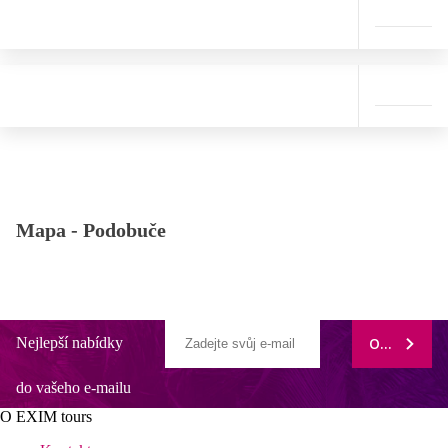
Mapa -
Podobuče
Nejlepší nabídky
ODEBÍRAT
do vašeho e-mailu
O EXIM tours