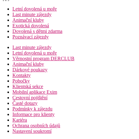
Letní dovolená u moře
Last minute zájezdy
Animační kluby
Exotická dovolená
Dovolená s dětmi zdarma
Poznávací zájezdy
Last minute zájezdy
Letní dovolená u moře
Věrnostní program DERCLUB
Animační kluby
Dárkové poukazy
Kontakty
Pobočky
Klientská sekce
Mobilní aplikace Exim
Cestovní pojištění
Časté dotazy
Podmínky k zájezdu
Informace pro klienty
Kariéra
Ochrana osobních údajů
Nastavení soukromí