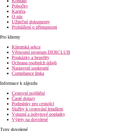
Kontakt
Pobočky
Kariéra
O nás
Užitečné dokumenty
Prohlášení o přístupnosti
Pro klienty
Klientská sekce
Věrnostní program DERCLUB
Poukázky a benefity
Ochrana osobních údajů
Nastavení soukromí
Compliance linka
Informace k zájezdu
Cestovní pojištění
Časté dotazy
Podmínky pro cestující
Služby k cestování letadlem
Vstupní a pobytové poplatky
Výlety na dovolené
Typy dovolené