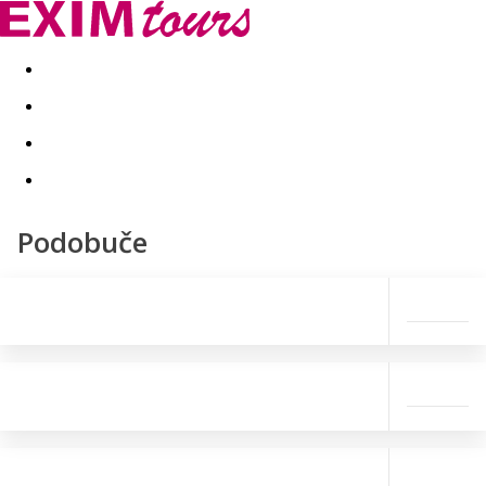
Akční nabídky
Last minute
First minute - Exotika a zim
Podobuče