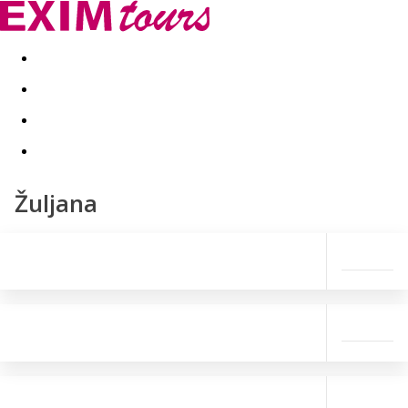
Akční nabídky
Last minute
First minute - Exotika a zim
Žuljana