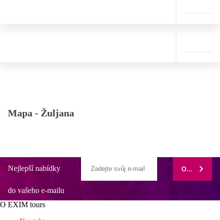
Mapa -
Žuljana
Nejlepší nabídky
ODEBÍRAT
do vašeho e-mailu
O EXIM tours