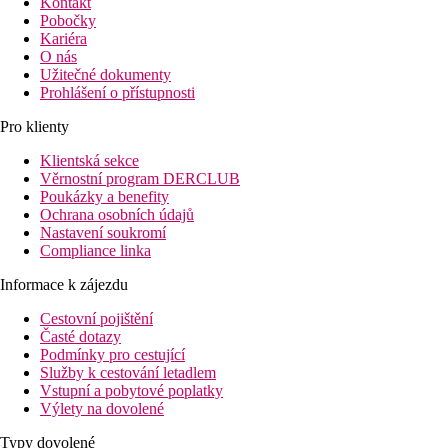
Kontakt
Pobočky
Kariéra
O nás
Užitečné dokumenty
Prohlášení o přístupnosti
Pro klienty
Klientská sekce
Věrnostní program DERCLUB
Poukázky a benefity
Ochrana osobních údajů
Nastavení soukromí
Compliance linka
Informace k zájezdu
Cestovní pojištění
Časté dotazy
Podmínky pro cestující
Služby k cestování letadlem
Vstupní a pobytové poplatky
Výlety na dovolené
Typy dovolené