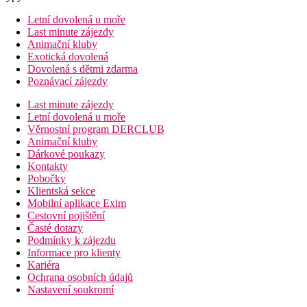
Letní dovolená u moře
Last minute zájezdy
Animační kluby
Exotická dovolená
Dovolená s dětmi zdarma
Poznávací zájezdy
Last minute zájezdy
Letní dovolená u moře
Věrnostní program DERCLUB
Animační kluby
Dárkové poukazy
Kontakty
Pobočky
Klientská sekce
Mobilní aplikace Exim
Cestovní pojištění
Časté dotazy
Podmínky k zájezdu
Informace pro klienty
Kariéra
Ochrana osobních údajů
Nastavení soukromí