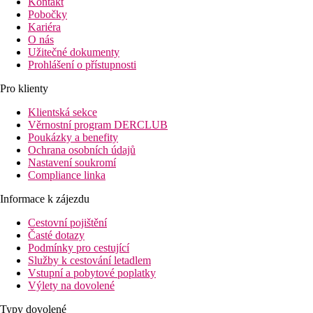
Kontakt
Pobočky
Kariéra
O nás
Užitečné dokumenty
Prohlášení o přístupnosti
Pro klienty
Klientská sekce
Věrnostní program DERCLUB
Poukázky a benefity
Ochrana osobních údajů
Nastavení soukromí
Compliance linka
Informace k zájezdu
Cestovní pojištění
Časté dotazy
Podmínky pro cestující
Služby k cestování letadlem
Vstupní a pobytové poplatky
Výlety na dovolené
Typy dovolené