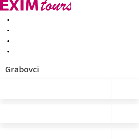
Akční nabídky
Last minute
First minute - Exotika a zim
Grabovci