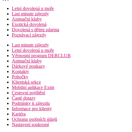
Letní dovolená u moře
Last minute zájezdy
Animační kluby
Exotická dovolená
Dovolená s dětmi zdarma
Poznávací zájezdy
Last minute zájezdy
Letní dovolená u moře
Věrnostní program DERCLUB
Animační kluby
Dárkové poukazy
Kontakty
Pobočky
Klientská sekce
Mobilní aplikace Exim
Cestovní pojištění
Časté dotazy
Podmínky k zájezdu
Informace pro klienty
Kariéra
Ochrana osobních údajů
Nastavení soukromí