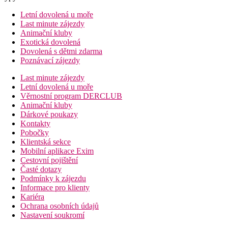
Letní dovolená u moře
Last minute zájezdy
Animační kluby
Exotická dovolená
Dovolená s dětmi zdarma
Poznávací zájezdy
Last minute zájezdy
Letní dovolená u moře
Věrnostní program DERCLUB
Animační kluby
Dárkové poukazy
Kontakty
Pobočky
Klientská sekce
Mobilní aplikace Exim
Cestovní pojištění
Časté dotazy
Podmínky k zájezdu
Informace pro klienty
Kariéra
Ochrana osobních údajů
Nastavení soukromí