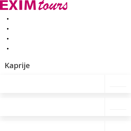
Akční nabídky
Last minute
First minute - Exotika a zim
Kaprije