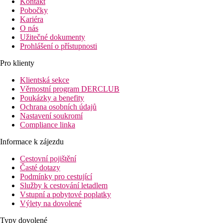
Kontakt
Pobočky
Kariéra
O nás
Užitečné dokumenty
Prohlášení o přístupnosti
Pro klienty
Klientská sekce
Věrnostní program DERCLUB
Poukázky a benefity
Ochrana osobních údajů
Nastavení soukromí
Compliance linka
Informace k zájezdu
Cestovní pojištění
Časté dotazy
Podmínky pro cestující
Služby k cestování letadlem
Vstupní a pobytové poplatky
Výlety na dovolené
Typy dovolené