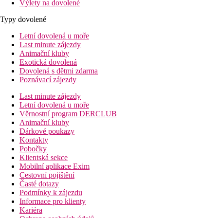
Výlety na dovolené
Typy dovolené
Letní dovolená u moře
Last minute zájezdy
Animační kluby
Exotická dovolená
Dovolená s dětmi zdarma
Poznávací zájezdy
Last minute zájezdy
Letní dovolená u moře
Věrnostní program DERCLUB
Animační kluby
Dárkové poukazy
Kontakty
Pobočky
Klientská sekce
Mobilní aplikace Exim
Cestovní pojištění
Časté dotazy
Podmínky k zájezdu
Informace pro klienty
Kariéra