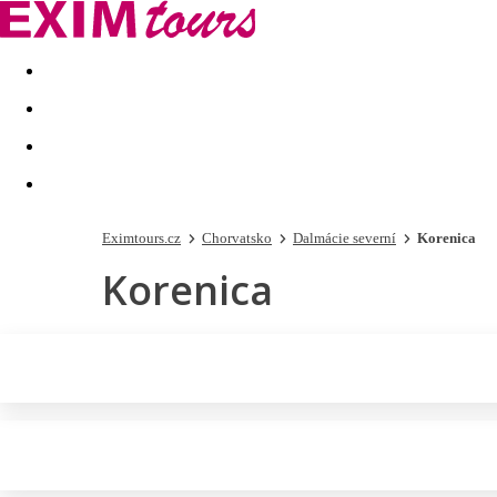
Akční nabídky
Last minute
First minute - Exotika a zim
Eximtours.cz
Chorvatsko
Dalmácie severní
Korenica
Korenica