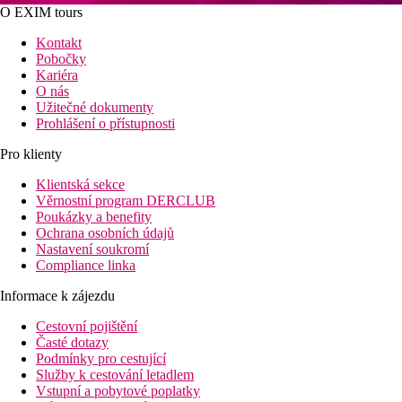
O EXIM tours
Kontakt
Pobočky
Kariéra
O nás
Užitečné dokumenty
Prohlášení o přístupnosti
Pro klienty
Klientská sekce
Věrnostní program DERCLUB
Poukázky a benefity
Ochrana osobních údajů
Nastavení soukromí
Compliance linka
Informace k zájezdu
Cestovní pojištění
Časté dotazy
Podmínky pro cestující
Služby k cestování letadlem
Vstupní a pobytové poplatky