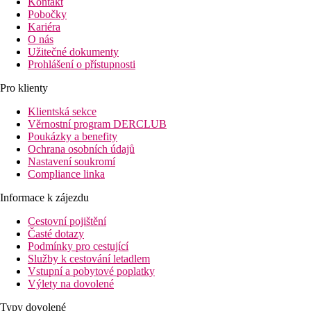
Kontakt
Pobočky
Kariéra
O nás
Užitečné dokumenty
Prohlášení o přístupnosti
Pro klienty
Klientská sekce
Věrnostní program DERCLUB
Poukázky a benefity
Ochrana osobních údajů
Nastavení soukromí
Compliance linka
Informace k zájezdu
Cestovní pojištění
Časté dotazy
Podmínky pro cestující
Služby k cestování letadlem
Vstupní a pobytové poplatky
Výlety na dovolené
Typy dovolené