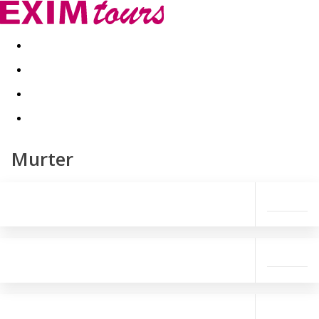
Akční nabídky
Last minute
First minute - Exotika a zim
Murter