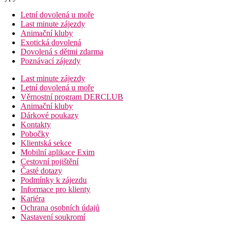
Letní dovolená u moře
Last minute zájezdy
Animační kluby
Exotická dovolená
Dovolená s dětmi zdarma
Poznávací zájezdy
Last minute zájezdy
Letní dovolená u moře
Věrnostní program DERCLUB
Animační kluby
Dárkové poukazy
Kontakty
Pobočky
Klientská sekce
Mobilní aplikace Exim
Cestovní pojištění
Časté dotazy
Podmínky k zájezdu
Informace pro klienty
Kariéra
Ochrana osobních údajů
Nastavení soukromí