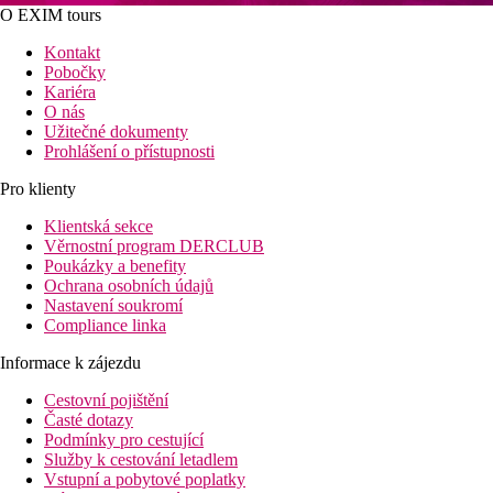
O EXIM tours
Kontakt
Pobočky
Kariéra
O nás
Užitečné dokumenty
Prohlášení o přístupnosti
Pro klienty
Klientská sekce
Věrnostní program DERCLUB
Poukázky a benefity
Ochrana osobních údajů
Nastavení soukromí
Compliance linka
Informace k zájezdu
Cestovní pojištění
Časté dotazy
Podmínky pro cestující
Služby k cestování letadlem
Vstupní a pobytové poplatky