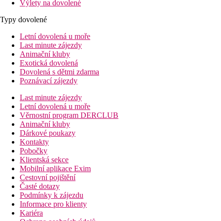
Výlety na dovolené
Typy dovolené
Letní dovolená u moře
Last minute zájezdy
Animační kluby
Exotická dovolená
Dovolená s dětmi zdarma
Poznávací zájezdy
Last minute zájezdy
Letní dovolená u moře
Věrnostní program DERCLUB
Animační kluby
Dárkové poukazy
Kontakty
Pobočky
Klientská sekce
Mobilní aplikace Exim
Cestovní pojištění
Časté dotazy
Podmínky k zájezdu
Informace pro klienty
Kariéra