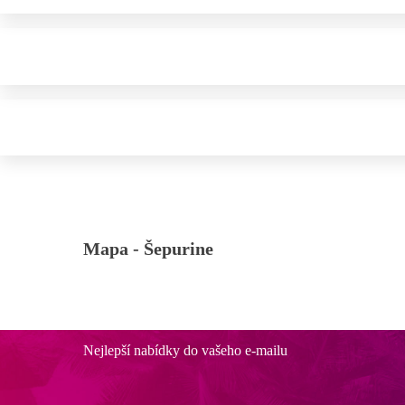
Mapa -
Šepurine
Nejlepší nabídky do vašeho e-mailu