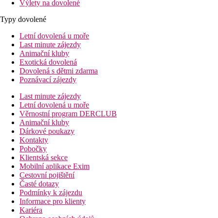
Výlety na dovolené
Typy dovolené
Letní dovolená u moře
Last minute zájezdy
Animační kluby
Exotická dovolená
Dovolená s dětmi zdarma
Poznávací zájezdy
Last minute zájezdy
Letní dovolená u moře
Věrnostní program DERCLUB
Animační kluby
Dárkové poukazy
Kontakty
Pobočky
Klientská sekce
Mobilní aplikace Exim
Cestovní pojištění
Časté dotazy
Podmínky k zájezdu
Informace pro klienty
Kariéra