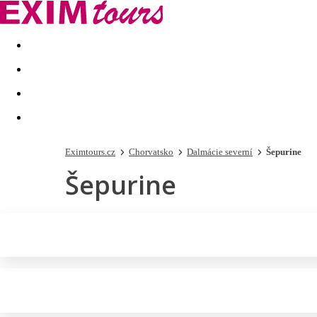
Akční nabídky
Last minute
First minute - Exotika a zim
Eximtours.cz
Chorvatsko
Dalmácie severní
Šepurine
Šepurine