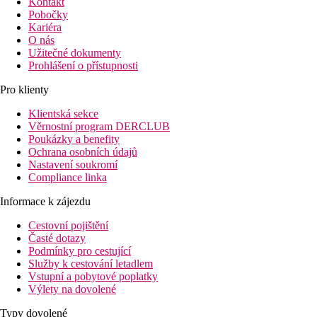
Kontakt
Pobočky
Kariéra
O nás
Užitečné dokumenty
Prohlášení o přístupnosti
Pro klienty
Klientská sekce
Věrnostní program DERCLUB
Poukázky a benefity
Ochrana osobních údajů
Nastavení soukromí
Compliance linka
Informace k zájezdu
Cestovní pojištění
Časté dotazy
Podmínky pro cestující
Služby k cestování letadlem
Vstupní a pobytové poplatky
Výlety na dovolené
Typy dovolené