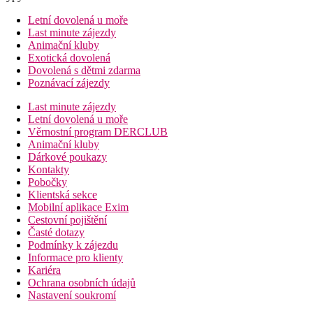
Letní dovolená u moře
Last minute zájezdy
Animační kluby
Exotická dovolená
Dovolená s dětmi zdarma
Poznávací zájezdy
Last minute zájezdy
Letní dovolená u moře
Věrnostní program DERCLUB
Animační kluby
Dárkové poukazy
Kontakty
Pobočky
Klientská sekce
Mobilní aplikace Exim
Cestovní pojištění
Časté dotazy
Podmínky k zájezdu
Informace pro klienty
Kariéra
Ochrana osobních údajů
Nastavení soukromí