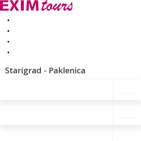
Akční nabídky
Last minute
First minute - Exotika a zim
Starigrad - Paklenica