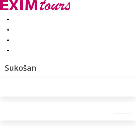
Akční nabídky
Last minute
First minute - Exotika a zim
Sukošan