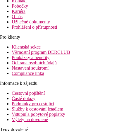
Kontakt
Pobočky
Kariéra
O nás
Užitečné dokumenty
Prohlášení o přístupnosti
Pro klienty
Klientská sekce
Věrnostní program DERCLUB
Poukázky a benefity
Ochrana osobních údajů
Nastavení soukromí
Compliance linka
Informace k zájezdu
Cestovní pojištění
Časté dotazy
Podmínky pro cestující
Služby k cestování letadlem
Vstupní a pobytové poplatky
Výlety na dovolené
Typy dovolené