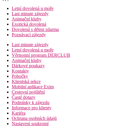
Letní dovolená u moře
Last minute zájezdy
Animační kluby
Exotická dovolená
Dovolená s dětmi zdarma
Poznávací zájezdy
Last minute zájezdy
Letní dovolená u moře
Věrnostní program DERCLUB
Animační kluby
Dárkové poukazy
Kontakty
Pobočky
Klientská sekce
Mobilní aplikace Exim
Cestovní pojištění
Časté dotazy
Podmínky k zájezdu
Informace pro klienty
Kariéra
Ochrana osobních údajů
Nastavení soukromí