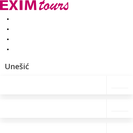
Akční nabídky
Last minute
First minute - Exotika a zim
Unešić