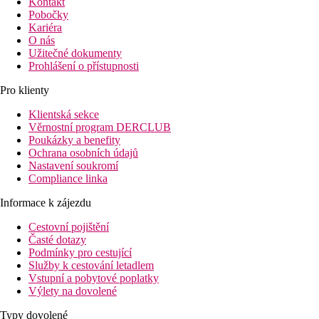
Kontakt
Pobočky
Kariéra
O nás
Užitečné dokumenty
Prohlášení o přístupnosti
Pro klienty
Klientská sekce
Věrnostní program DERCLUB
Poukázky a benefity
Ochrana osobních údajů
Nastavení soukromí
Compliance linka
Informace k zájezdu
Cestovní pojištění
Časté dotazy
Podmínky pro cestující
Služby k cestování letadlem
Vstupní a pobytové poplatky
Výlety na dovolené
Typy dovolené