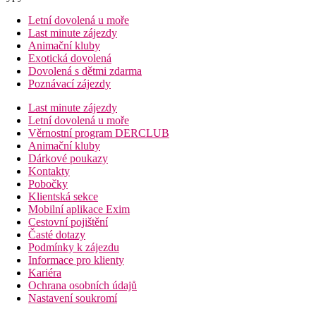
Letní dovolená u moře
Last minute zájezdy
Animační kluby
Exotická dovolená
Dovolená s dětmi zdarma
Poznávací zájezdy
Last minute zájezdy
Letní dovolená u moře
Věrnostní program DERCLUB
Animační kluby
Dárkové poukazy
Kontakty
Pobočky
Klientská sekce
Mobilní aplikace Exim
Cestovní pojištění
Časté dotazy
Podmínky k zájezdu
Informace pro klienty
Kariéra
Ochrana osobních údajů
Nastavení soukromí