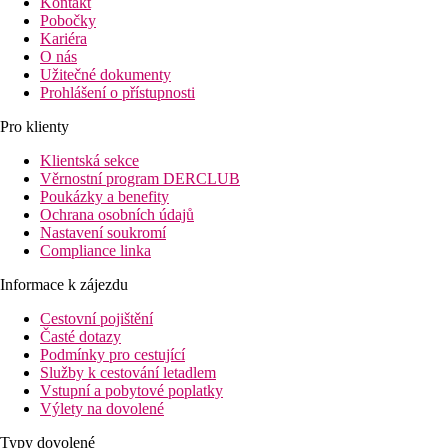
Kontakt
Pobočky
Kariéra
O nás
Užitečné dokumenty
Prohlášení o přístupnosti
Pro klienty
Klientská sekce
Věrnostní program DERCLUB
Poukázky a benefity
Ochrana osobních údajů
Nastavení soukromí
Compliance linka
Informace k zájezdu
Cestovní pojištění
Časté dotazy
Podmínky pro cestující
Služby k cestování letadlem
Vstupní a pobytové poplatky
Výlety na dovolené
Typy dovolené