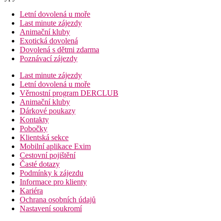
Letní dovolená u moře
Last minute zájezdy
Animační kluby
Exotická dovolená
Dovolená s dětmi zdarma
Poznávací zájezdy
Last minute zájezdy
Letní dovolená u moře
Věrnostní program DERCLUB
Animační kluby
Dárkové poukazy
Kontakty
Pobočky
Klientská sekce
Mobilní aplikace Exim
Cestovní pojištění
Časté dotazy
Podmínky k zájezdu
Informace pro klienty
Kariéra
Ochrana osobních údajů
Nastavení soukromí