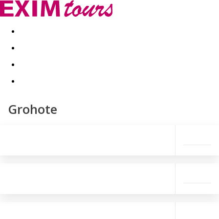
Akční nabídky
Last minute
First minute - Exotika a zim
Grohote