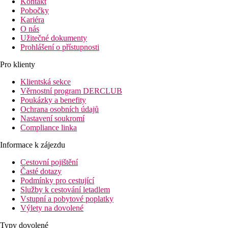
Kontakt
Pobočky
Kariéra
O nás
Užitečné dokumenty
Prohlášení o přístupnosti
Pro klienty
Klientská sekce
Věrnostní program DERCLUB
Poukázky a benefity
Ochrana osobních údajů
Nastavení soukromí
Compliance linka
Informace k zájezdu
Cestovní pojištění
Časté dotazy
Podmínky pro cestující
Služby k cestování letadlem
Vstupní a pobytové poplatky
Výlety na dovolené
Typy dovolené