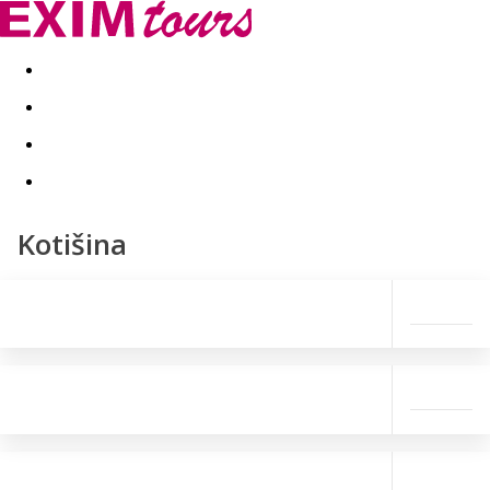
Akční nabídky
Last minute
First minute - Exotika a zim
Kotišina