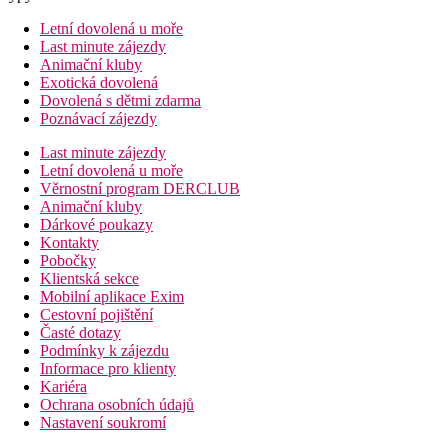
Letní dovolená u moře
Last minute zájezdy
Animační kluby
Exotická dovolená
Dovolená s dětmi zdarma
Poznávací zájezdy
Last minute zájezdy
Letní dovolená u moře
Věrnostní program DERCLUB
Animační kluby
Dárkové poukazy
Kontakty
Pobočky
Klientská sekce
Mobilní aplikace Exim
Cestovní pojištění
Časté dotazy
Podmínky k zájezdu
Informace pro klienty
Kariéra
Ochrana osobních údajů
Nastavení soukromí