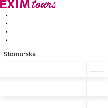
Akční nabídky
Last minute
First minute - Exotika a zim
Stomorska