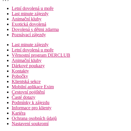
Letní dovolená u moře
Last minute zájezdy
Animační kluby
Exotická dovolená
Dovolená s dětmi zdarma
Poznávací zájezdy
Last minute zájezdy
Letní dovolená u moře
Věrnostní program DERCLUB
Animační kluby
Dárkové poukazy
Kontakty
Pobočky
Klientská sekce
Mobilní aplikace Exim
Cestovní pojištění
Časté dotazy
Podmínky k zájezdu
Informace pro klienty
Kariéra
Ochrana osobních údajů
Nastavení soukromí