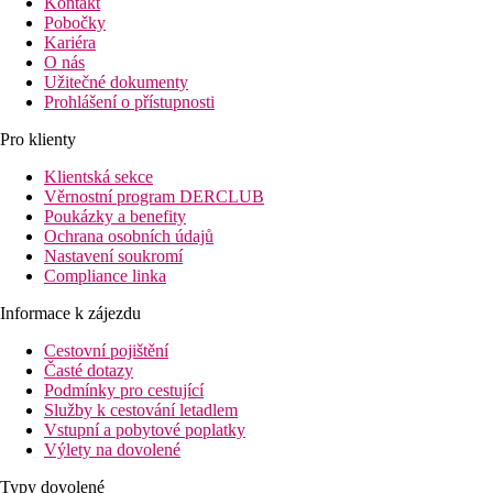
Kontakt
Pobočky
Kariéra
O nás
Užitečné dokumenty
Prohlášení o přístupnosti
Pro klienty
Klientská sekce
Věrnostní program DERCLUB
Poukázky a benefity
Ochrana osobních údajů
Nastavení soukromí
Compliance linka
Informace k zájezdu
Cestovní pojištění
Časté dotazy
Podmínky pro cestující
Služby k cestování letadlem
Vstupní a pobytové poplatky
Výlety na dovolené
Typy dovolené