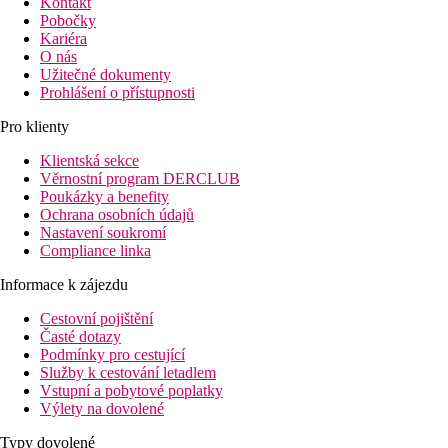
Kontakt
Pobočky
Kariéra
O nás
Užitečné dokumenty
Prohlášení o přístupnosti
Pro klienty
Klientská sekce
Věrnostní program DERCLUB
Poukázky a benefity
Ochrana osobních údajů
Nastavení soukromí
Compliance linka
Informace k zájezdu
Cestovní pojištění
Časté dotazy
Podmínky pro cestující
Služby k cestování letadlem
Vstupní a pobytové poplatky
Výlety na dovolené
Typy dovolené