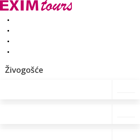
Akční nabídky
Last minute
First minute - Exotika a zim
Živogošće