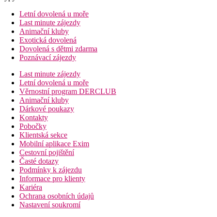
Letní dovolená u moře
Last minute zájezdy
Animační kluby
Exotická dovolená
Dovolená s dětmi zdarma
Poznávací zájezdy
Last minute zájezdy
Letní dovolená u moře
Věrnostní program DERCLUB
Animační kluby
Dárkové poukazy
Kontakty
Pobočky
Klientská sekce
Mobilní aplikace Exim
Cestovní pojištění
Časté dotazy
Podmínky k zájezdu
Informace pro klienty
Kariéra
Ochrana osobních údajů
Nastavení soukromí