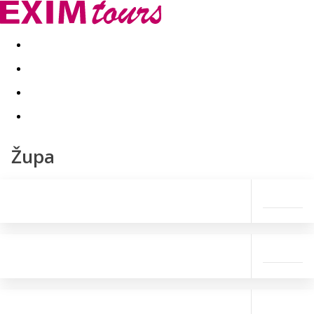
Akční nabídky
Last minute
First minute - Exotika a zim
Župa