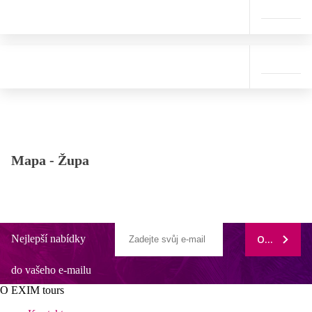
Mapa -
Župa
Nejlepší nabídky
ODEBÍRAT
do vašeho e-mailu
O EXIM tours