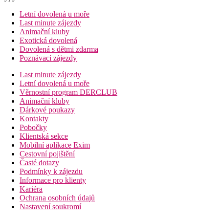
Letní dovolená u moře
Last minute zájezdy
Animační kluby
Exotická dovolená
Dovolená s dětmi zdarma
Poznávací zájezdy
Last minute zájezdy
Letní dovolená u moře
Věrnostní program DERCLUB
Animační kluby
Dárkové poukazy
Kontakty
Pobočky
Klientská sekce
Mobilní aplikace Exim
Cestovní pojištění
Časté dotazy
Podmínky k zájezdu
Informace pro klienty
Kariéra
Ochrana osobních údajů
Nastavení soukromí