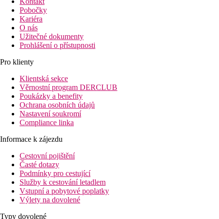
Kontakt
Pobočky
Kariéra
O nás
Užitečné dokumenty
Prohlášení o přístupnosti
Pro klienty
Klientská sekce
Věrnostní program DERCLUB
Poukázky a benefity
Ochrana osobních údajů
Nastavení soukromí
Compliance linka
Informace k zájezdu
Cestovní pojištění
Časté dotazy
Podmínky pro cestující
Služby k cestování letadlem
Vstupní a pobytové poplatky
Výlety na dovolené
Typy dovolené