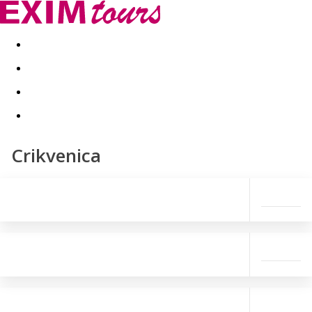
Akční nabídky
Last minute
First minute - Exotika a zim
Crikvenica