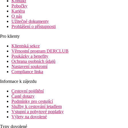
Kontakt
Pobočky
Kariéra
O nás
Užitečné dokumenty
Prohlášení o přístupnosti
Pro klienty
Klientská sekce
Věrnostní program DERCLUB
Poukázky a benefity
Ochrana osobních údajů
Nastavení soukromí
Compliance linka
Informace k zájezdu
Cestovní pojištění
Časté dotazy
Podmínky pro cestující
Služby k cestování letadlem
Vstupní a pobytové poplatky
Výlety na dovolené
Typy dovolené