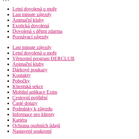
Letní dovolená u moře
Last minute zájezdy
Animační kluby
Exotická dovolená
Dovolená s dětmi zdarma
Poznávací zájezdy
Last minute zájezdy
Letní dovolená u moře
Věrnostní program DERCLUB
Animační kluby
Dárkové poukazy
Kontakty
Pobočky
Klientská sekce
Mobilní aplikace Exim
Cestovní pojištění
Časté dotazy
Podmínky k zájezdu
Informace pro klienty
Kariéra
Ochrana osobních údajů
Nastavení soukromí