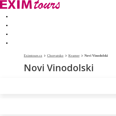
Akční nabídky
Last minute
First minute - Exotika a zim
Eximtours.cz
Chorvatsko
Kvarner
Novi Vinodolski
Novi Vinodolski