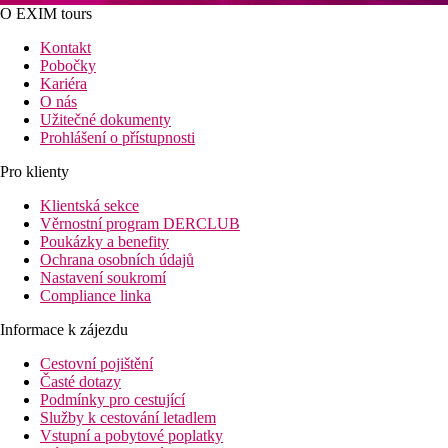
O EXIM tours
Kontakt
Pobočky
Kariéra
O nás
Užitečné dokumenty
Prohlášení o přístupnosti
Pro klienty
Klientská sekce
Věrnostní program DERCLUB
Poukázky a benefity
Ochrana osobních údajů
Nastavení soukromí
Compliance linka
Informace k zájezdu
Cestovní pojištění
Časté dotazy
Podmínky pro cestující
Služby k cestování letadlem
Vstupní a pobytové poplatky