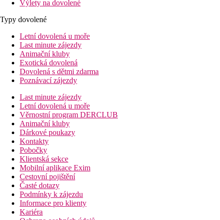
Výlety na dovolené
Typy dovolené
Letní dovolená u moře
Last minute zájezdy
Animační kluby
Exotická dovolená
Dovolená s dětmi zdarma
Poznávací zájezdy
Last minute zájezdy
Letní dovolená u moře
Věrnostní program DERCLUB
Animační kluby
Dárkové poukazy
Kontakty
Pobočky
Klientská sekce
Mobilní aplikace Exim
Cestovní pojištění
Časté dotazy
Podmínky k zájezdu
Informace pro klienty
Kariéra