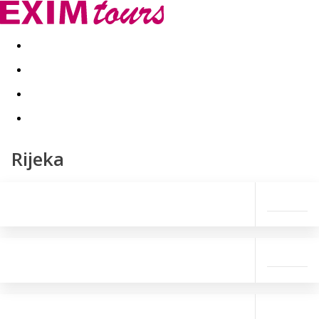
Akční nabídky
Last minute
First minute - Exotika a zim
Rijeka