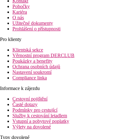
Kontakt
Pobočky
Kariéra
O nás
Užitečné dokumenty
Prohlášení o přístupnosti
Pro klienty
Klientská sekce
Věrnostní program DERCLUB
Poukázky a benefity
Ochrana osobních údajů
Nastavení soukromí
Compliance linka
Informace k zájezdu
Cestovní pojištění
Časté dotazy
Podmínky pro cestující
Služby k cestování letadlem
Vstupní a pobytové poplatky
Výlety na dovolené
Typy dovolené