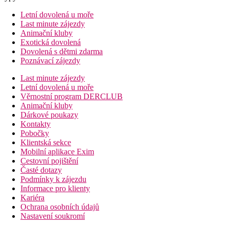
Letní dovolená u moře
Last minute zájezdy
Animační kluby
Exotická dovolená
Dovolená s dětmi zdarma
Poznávací zájezdy
Last minute zájezdy
Letní dovolená u moře
Věrnostní program DERCLUB
Animační kluby
Dárkové poukazy
Kontakty
Pobočky
Klientská sekce
Mobilní aplikace Exim
Cestovní pojištění
Časté dotazy
Podmínky k zájezdu
Informace pro klienty
Kariéra
Ochrana osobních údajů
Nastavení soukromí