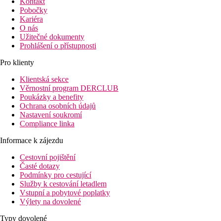
Kontakt
Pobočky
Kariéra
O nás
Užitečné dokumenty
Prohlášení o přístupnosti
Pro klienty
Klientská sekce
Věrnostní program DERCLUB
Poukázky a benefity
Ochrana osobních údajů
Nastavení soukromí
Compliance linka
Informace k zájezdu
Cestovní pojištění
Časté dotazy
Podmínky pro cestující
Služby k cestování letadlem
Vstupní a pobytové poplatky
Výlety na dovolené
Typy dovolené