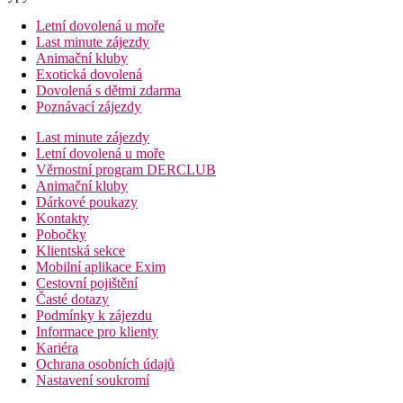
Letní dovolená u moře
Last minute zájezdy
Animační kluby
Exotická dovolená
Dovolená s dětmi zdarma
Poznávací zájezdy
Last minute zájezdy
Letní dovolená u moře
Věrnostní program DERCLUB
Animační kluby
Dárkové poukazy
Kontakty
Pobočky
Klientská sekce
Mobilní aplikace Exim
Cestovní pojištění
Časté dotazy
Podmínky k zájezdu
Informace pro klienty
Kariéra
Ochrana osobních údajů
Nastavení soukromí