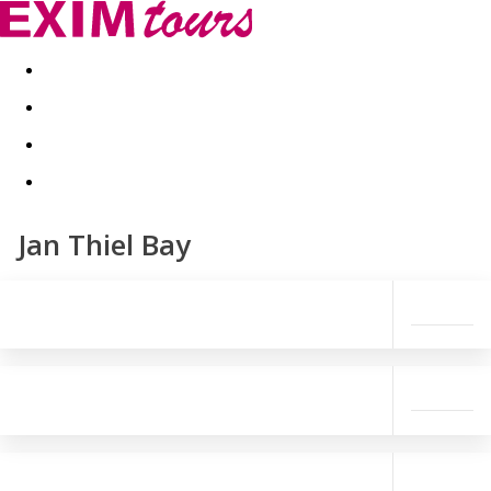
Akční nabídky
Last minute
First minute - Exotika a zim
Jan Thiel Bay