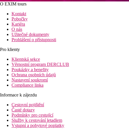
O EXIM tours
Kontakt
Pobočky
Kariéra
O nás
Užitečné dokumenty
Prohlášení o přístupnosti
Pro klienty
Klientská sekce
Věrnostní program DERCLUB
Poukázky a benefity
Ochrana osobních údajů
Nastavení soukromí
Compliance linka
Informace k zájezdu
Cestovní pojištění
Časté dotazy
Podmínky pro cestující
Služby k cestování letadlem
Vstupní a pobytové poplatky