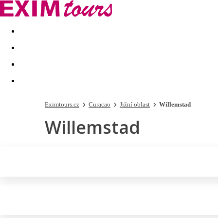
Akční nabídky
Last minute
First minute - Exotika a zim
Eximtours.cz
Curacao
Jižní oblast
Willemstad
Willemstad