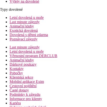
Výlety na dovolené
Typy dovolené
Letní dovolená u moře
Last minute zájezdy
Animační kluby
Exotická dovolená
Dovolená s dětmi zdarma
Poznávací zájezdy
Last minute zájezdy
Letní dovolená u moře
Věrnostní program DERCLUB
Animační kluby
Dárkové poukazy
Kontakty
Pobočky
Klientská sekce
Mobilní aplikace Exim
Cestovní pojištění
Časté dotazy
Podmínky k zájezdu
Informace pro klienty
Kariéra