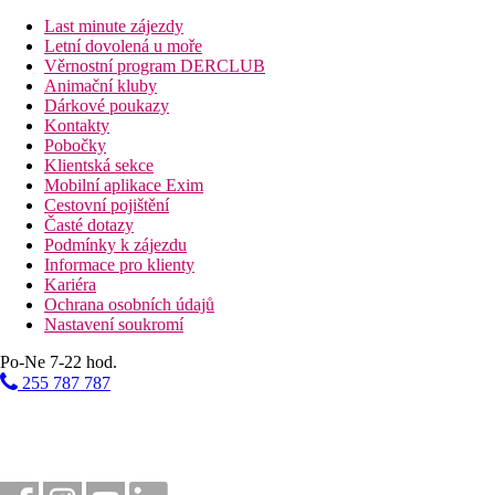
Last minute zájezdy
Letní dovolená u moře
Věrnostní program DERCLUB
Animační kluby
Dárkové poukazy
Kontakty
Pobočky
Klientská sekce
Mobilní aplikace Exim
Cestovní pojištění
Časté dotazy
Podmínky k zájezdu
Informace pro klienty
Kariéra
Ochrana osobních údajů
Nastavení soukromí
Po-Ne 7-22 hod.
255 787 787