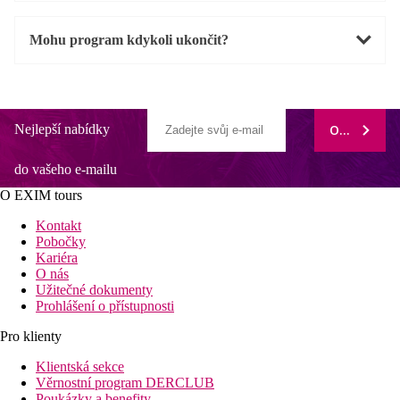
Mohu program kdykoli ukončit?
Nejlepší nabídky
ODEBÍRAT
do vašeho e-mailu
O EXIM tours
Kontakt
Pobočky
Kariéra
O nás
Užitečné dokumenty
Prohlášení o přístupnosti
Pro klienty
Klientská sekce
Věrnostní program DERCLUB
Poukázky a benefity