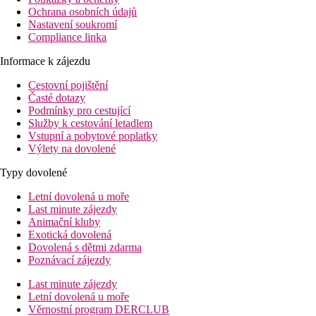
Ochrana osobních údajů
Nastavení soukromí
Compliance linka
Informace k zájezdu
Cestovní pojištění
Časté dotazy
Podmínky pro cestující
Služby k cestování letadlem
Vstupní a pobytové poplatky
Výlety na dovolené
Typy dovolené
Letní dovolená u moře
Last minute zájezdy
Animační kluby
Exotická dovolená
Dovolená s dětmi zdarma
Poznávací zájezdy
Last minute zájezdy
Letní dovolená u moře
Věrnostní program DERCLUB