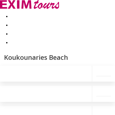
Akční nabídky
Last minute
First minute - Exotika a zim
Koukounaries Beach