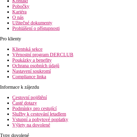
Kontakt
Pobočky
Kariéra
O nás
Užitečné dokumenty
Prohlášení o přístupnosti
Pro klienty
Klientská sekce
Věrnostní program DERCLUB
Poukázky a benefity
Ochrana osobních údajů
Nastavení soukromí
Compliance linka
Informace k zájezdu
Cestovní pojištění
Časté dotazy
Podmínky pro cestující
Služby k cestování letadlem
Vstupní a pobytové poplatky
Výlety na dovolené
Typy dovolené