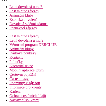
Letní dovolená u moře
Last minute zájezdy
Animační kluby
Exotická dovolená
Dovolená s dětmi zdarma
Poznávací zájezdy
Last minute zájezdy
Letní dovolená u moře
Věrnostní program DERCLUB
Animační kluby
Dárkové poukazy
Kontakty
Pobočky
Klientská sekce
Mobilní aplikace Exim
Cestovní pojištění
Časté dotazy
Podmínky k zájezdu
Informace pro klienty
Kariéra
Ochrana osobních údajů
Nastavení soukromí