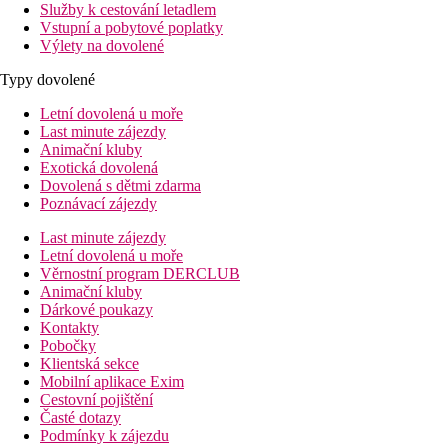
Služby k cestování letadlem
Vstupní a pobytové poplatky
Výlety na dovolené
Typy dovolené
Letní dovolená u moře
Last minute zájezdy
Animační kluby
Exotická dovolená
Dovolená s dětmi zdarma
Poznávací zájezdy
Last minute zájezdy
Letní dovolená u moře
Věrnostní program DERCLUB
Animační kluby
Dárkové poukazy
Kontakty
Pobočky
Klientská sekce
Mobilní aplikace Exim
Cestovní pojištění
Časté dotazy
Podmínky k zájezdu