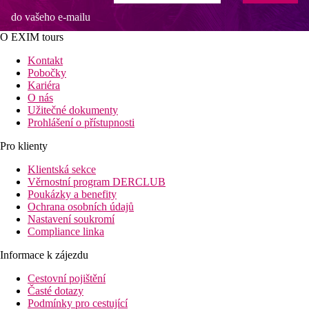
do vašeho e-mailu
O EXIM tours
Kontakt
Pobočky
Kariéra
O nás
Užitečné dokumenty
Prohlášení o přístupnosti
Pro klienty
Klientská sekce
Věrnostní program DERCLUB
Poukázky a benefity
Ochrana osobních údajů
Nastavení soukromí
Compliance linka
Informace k zájezdu
Cestovní pojištění
Časté dotazy
Podmínky pro cestující