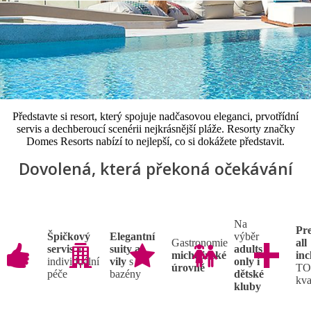
Představte si resort, který spojuje nadčasovou eleganci, prvotřídní
servis a dechberoucí scenérii nejkrásnější pláže. Resorty značky
Domes Resorts nabízí to nejlepší, co si dokážete představit.
Dovolená, která překoná očekávání
Na
Pr
Špičkový
Elegantní
výběr
Gastronomie
all
servis
a
suity a
adults
michelinské
inc
individuální
vily
s
only i
úrovně
TO
péče
bazény
dětské
kva
kluby