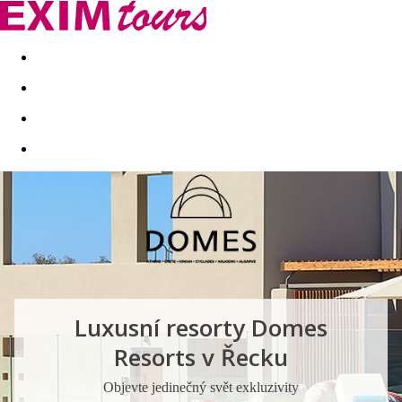
Akční nabídky
Last minute
First minute - Exotika a zim
Luxusní resorty Domes
Resorts v Řecku
Objevte jedinečný svět exkluzivity