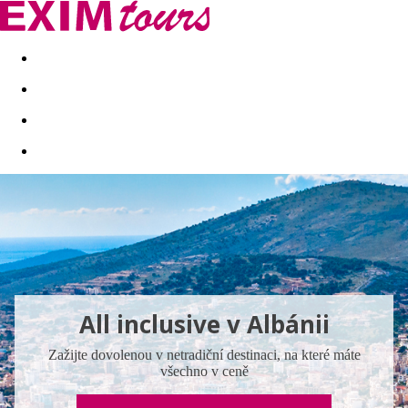
Akční nabídky
Last minute
First minute - Exotika a zim
All inclusive
v Albánii
Zažijte dovolenou v netradiční destinaci, na které máte
všechno v ceně