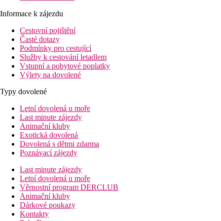
Informace k zájezdu
Cestovní pojištění
Časté dotazy
Podmínky pro cestující
Služby k cestování letadlem
Vstupní a pobytové poplatky
Výlety na dovolené
Typy dovolené
Letní dovolená u moře
Last minute zájezdy
Animační kluby
Exotická dovolená
Dovolená s dětmi zdarma
Poznávací zájezdy
Last minute zájezdy
Letní dovolená u moře
Věrnostní program DERCLUB
Animační kluby
Dárkové poukazy
Kontakty