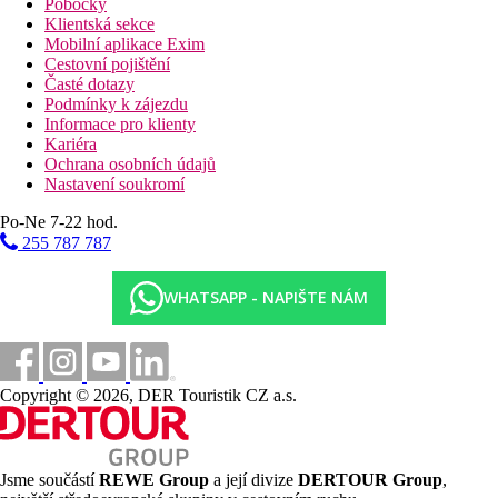
Pobočky
Klientská sekce
Mobilní aplikace Exim
Cestovní pojištění
Časté dotazy
Podmínky k zájezdu
Informace pro klienty
Kariéra
Ochrana osobních údajů
Nastavení soukromí
Po-Ne 7-22 hod.
255 787 787
WHATSAPP - NAPIŠTE NÁM
Copyright © 2026, DER Touristik CZ a.s.
Jsme součástí
REWE Group
a její divize
DERTOUR Group
,