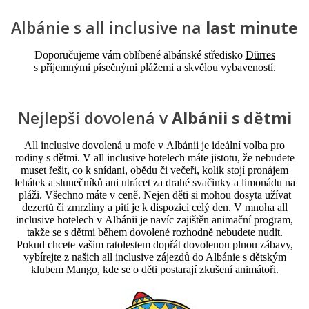
Albánie s all inclusive na
last minute
Doporučujeme vám oblíbené albánské středisko
Dürres
s příjemnými písečnými plážemi a skvělou vybaveností.
Nejlepší dovolená v
Albánii s dětmi
All inclusive dovolená u moře v Albánii je ideální volba pro
rodiny s dětmi. V all inclusive hotelech máte jistotu, že nebudete
muset řešit, co k snídani, obědu či večeři, kolik stojí pronájem
lehátek a slunečníků ani utrácet za drahé svačinky a limonádu na
pláži. Všechno máte v ceně. Nejen děti si mohou dosyta užívat
dezertů či zmrzliny a pití je k dispozici celý den. V mnoha all
inclusive hotelech v Albánii je navíc zajištěn animační program,
takže se s dětmi během dovolené rozhodně nebudete nudit.
Pokud chcete vašim ratolestem dopřát dovolenou plnou zábavy,
vybírejte z našich all inclusive zájezdů do Albánie s dětským
klubem Mango, kde se o děti postarají zkušení animátoři.