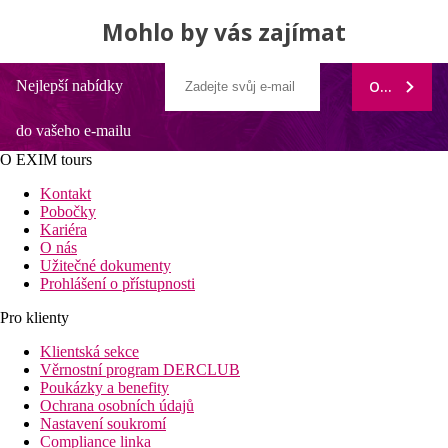
Mohlo by vás zajímat
Nejlepší nabídky
ODEBÍRAT
do vašeho e-mailu
O EXIM tours
Kontakt
Pobočky
Kariéra
O nás
Užitečné dokumenty
Prohlášení o přístupnosti
Pro klienty
Klientská sekce
Věrnostní program DERCLUB
Poukázky a benefity
Ochrana osobních údajů
Nastavení soukromí
Compliance linka