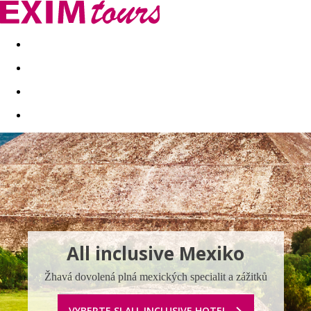
Akční nabídky
Last minute
First minute - Exotika a zim
All inclusive Mexiko
Žhavá dovolená plná mexických specialit a zážitků
VYBERTE SI ALL INCLUSIVE HOTEL