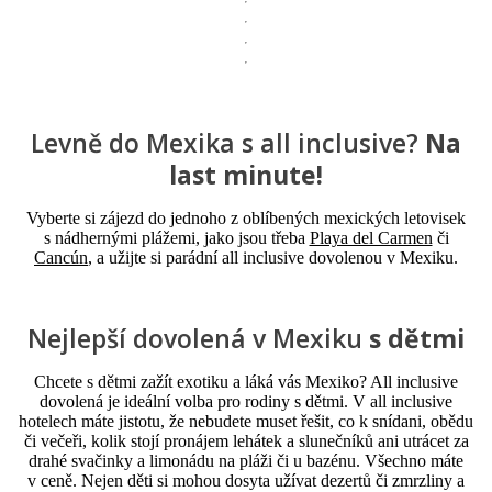
Levně do Mexika s all inclusive?
Na
last minute!
Vyberte si zájezd do jednoho z oblíbených mexických letovisek
s nádhernými plážemi, jako jsou třeba
Playa del Carmen
či
Cancún
, a užijte si parádní all inclusive dovolenou v Mexiku.
Nejlepší dovolená v Mexiku
s dětmi
Chcete s dětmi zažít exotiku a láká vás Mexiko? All inclusive
dovolená je ideální volba pro rodiny s dětmi. V all inclusive
hotelech máte jistotu, že nebudete muset řešit, co k snídani, obědu
či večeři, kolik stojí pronájem lehátek a slunečníků ani utrácet za
drahé svačinky a limonádu na pláži či u bazénu. Všechno máte
v ceně. Nejen děti si mohou dosyta užívat dezertů či zmrzliny a