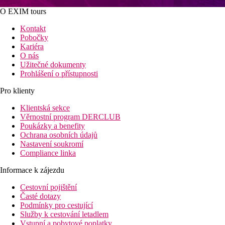
O EXIM tours
Kontakt
Pobočky
Kariéra
O nás
Užitečné dokumenty
Prohlášení o přístupnosti
Pro klienty
Klientská sekce
Věrnostní program DERCLUB
Poukázky a benefity
Ochrana osobních údajů
Nastavení soukromí
Compliance linka
Informace k zájezdu
Cestovní pojištění
Časté dotazy
Podmínky pro cestující
Služby k cestování letadlem
Vstupní a pobytové poplatky