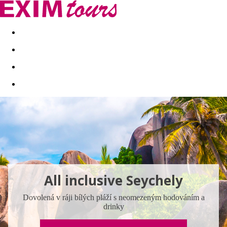
Akční nabídky
Last minute
First minute - Exotika a zim
All inclusive Seychely
Dovolená v ráji bílých pláží s neomezeným hodováním a
drinky