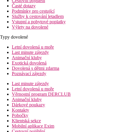
Cestovní pojištění
Časté dotazy
Podmínky pro cestující
Služby k cestování letadlem
Vstupní a pobytové poplatky
Výlety na dovolené
Typy dovolené
Letní dovolená u moře
Last minute zájezdy
Animační kluby
Exotická dovolená
Dovolená s dětmi zdarma
Poznávací zájezdy
Last minute zájezdy
Letní dovolená u moře
Věrnostní program DERCLUB
Animační kluby
Dárkové poukazy
Kontakty
Pobočky
Klientská sekce
Mobilní aplikace Exim
Cestovní pojištění