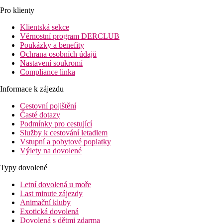
Pro klienty
Klientská sekce
Věrnostní program DERCLUB
Poukázky a benefity
Ochrana osobních údajů
Nastavení soukromí
Compliance linka
Informace k zájezdu
Cestovní pojištění
Časté dotazy
Podmínky pro cestující
Služby k cestování letadlem
Vstupní a pobytové poplatky
Výlety na dovolené
Typy dovolené
Letní dovolená u moře
Last minute zájezdy
Animační kluby
Exotická dovolená
Dovolená s dětmi zdarma