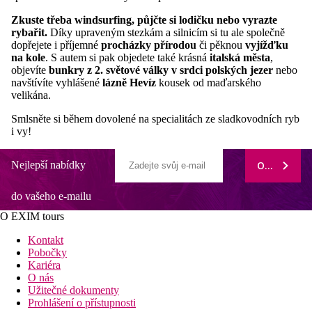
Zkuste třeba windsurfing, půjčte si lodičku nebo vyrazte
rybařit.
Díky upraveným stezkám a silnicím si tu ale společně
dopřejete i příjemné
procházky přírodou
či pěknou
vyjížďku
na kole
. S autem si pak objedete také krásná
italská města
,
objevíte
bunkry z 2. světové války v srdci polských jezer
nebo
navštívíte vyhlášené
lázně Hevíz
kousek od maďarského
velikána.
Smlsněte si během dovolené na specialitách ze sladkovodních ryb
i vy!
Nejlepší nabídky
ODEBÍRAT
do vašeho e-mailu
O EXIM tours
Kontakt
Pobočky
Kariéra
O nás
Užitečné dokumenty
Prohlášení o přístupnosti