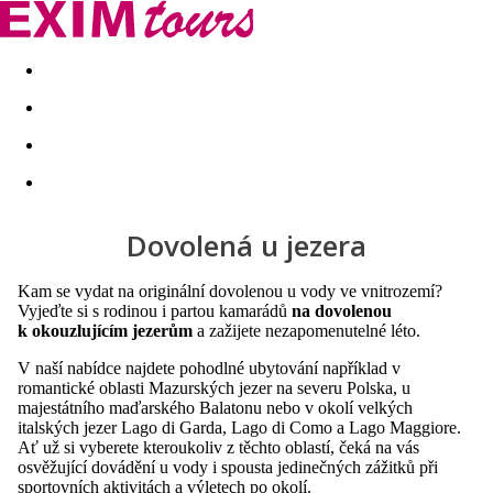
Akční nabídky
Last minute
First minute - Exotika a zim
Dovolená u jezera
Kam se vydat na originální dovolenou u vody ve vnitrozemí?
Vyjeďte si s rodinou i partou kamarádů
na dovolenou
k okouzlujícím jezerům
a zažijete nezapomenutelné léto.
V naší nabídce najdete pohodlné ubytování například v
romantické oblasti Mazurských jezer na severu Polska, u
majestátního maďarského Balatonu nebo v okolí velkých
italských jezer Lago di Garda, Lago di Como a Lago Maggiore.
Ať už si vyberete kteroukoliv z těchto oblastí, čeká na vás
osvěžující dovádění u vody i spousta jedinečných zážitků při
sportovních aktivitách a výletech po okolí.