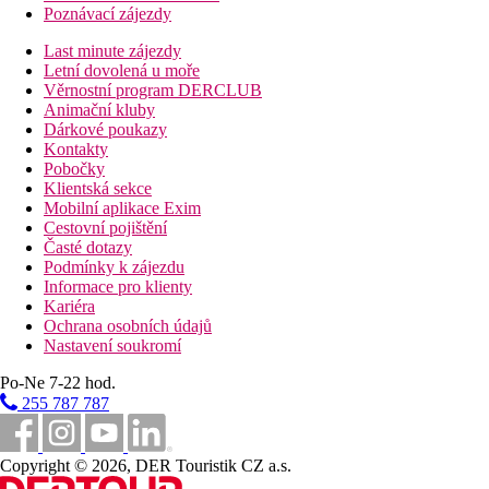
Poznávací zájezdy
Last minute zájezdy
Letní dovolená u moře
Věrnostní program DERCLUB
Animační kluby
Dárkové poukazy
Kontakty
Pobočky
Klientská sekce
Mobilní aplikace Exim
Cestovní pojištění
Časté dotazy
Podmínky k zájezdu
Informace pro klienty
Kariéra
Ochrana osobních údajů
Nastavení soukromí
Po-Ne 7-22 hod.
255 787 787
Copyright © 2026, DER Touristik CZ a.s.