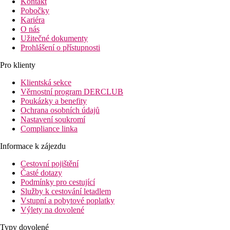
Kontakt
Pobočky
Kariéra
O nás
Užitečné dokumenty
Prohlášení o přístupnosti
Pro klienty
Klientská sekce
Věrnostní program DERCLUB
Poukázky a benefity
Ochrana osobních údajů
Nastavení soukromí
Compliance linka
Informace k zájezdu
Cestovní pojištění
Časté dotazy
Podmínky pro cestující
Služby k cestování letadlem
Vstupní a pobytové poplatky
Výlety na dovolené
Typy dovolené