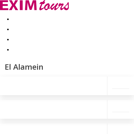
Akční nabídky
Last minute
First minute - Exotika a zim
El Alamein