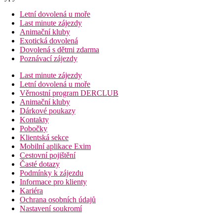
Letní dovolená u moře
Last minute zájezdy
Animační kluby
Exotická dovolená
Dovolená s dětmi zdarma
Poznávací zájezdy
Last minute zájezdy
Letní dovolená u moře
Věrnostní program DERCLUB
Animační kluby
Dárkové poukazy
Kontakty
Pobočky
Klientská sekce
Mobilní aplikace Exim
Cestovní pojištění
Časté dotazy
Podmínky k zájezdu
Informace pro klienty
Kariéra
Ochrana osobních údajů
Nastavení soukromí