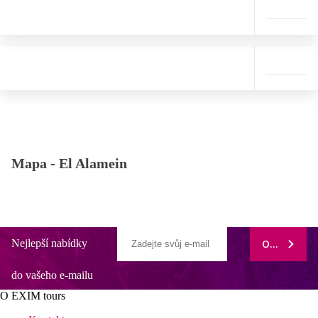
Mapa -
El Alamein
Nejlepší nabídky
ODEBÍRAT
do vašeho e-mailu
O EXIM tours