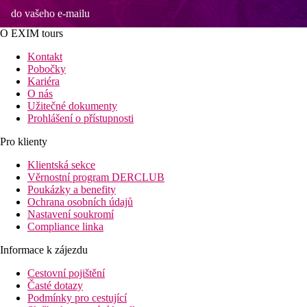
do vašeho e-mailu
O EXIM tours
Kontakt
Pobočky
Kariéra
O nás
Užitečné dokumenty
Prohlášení o přístupnosti
Pro klienty
Klientská sekce
Věrnostní program DERCLUB
Poukázky a benefity
Ochrana osobních údajů
Nastavení soukromí
Compliance linka
Informace k zájezdu
Cestovní pojištění
Časté dotazy
Podmínky pro cestující