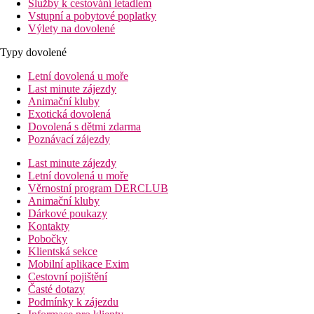
Služby k cestování letadlem
Vstupní a pobytové poplatky
Výlety na dovolené
Typy dovolené
Letní dovolená u moře
Last minute zájezdy
Animační kluby
Exotická dovolená
Dovolená s dětmi zdarma
Poznávací zájezdy
Last minute zájezdy
Letní dovolená u moře
Věrnostní program DERCLUB
Animační kluby
Dárkové poukazy
Kontakty
Pobočky
Klientská sekce
Mobilní aplikace Exim
Cestovní pojištění
Časté dotazy
Podmínky k zájezdu