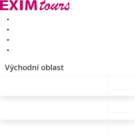
Akční nabídky
Last minute
First minute - Exotika a zim
Východní oblast