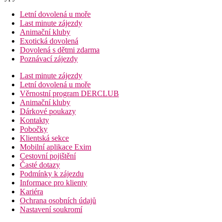
Letní dovolená u moře
Last minute zájezdy
Animační kluby
Exotická dovolená
Dovolená s dětmi zdarma
Poznávací zájezdy
Last minute zájezdy
Letní dovolená u moře
Věrnostní program DERCLUB
Animační kluby
Dárkové poukazy
Kontakty
Pobočky
Klientská sekce
Mobilní aplikace Exim
Cestovní pojištění
Časté dotazy
Podmínky k zájezdu
Informace pro klienty
Kariéra
Ochrana osobních údajů
Nastavení soukromí