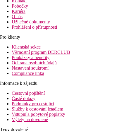
Kontakt
Pobočky
Kariéra
O nás
Užitečné dokumenty
Prohlášení o přístupnosti
Pro klienty
Klientská sekce
Věrnostní program DERCLUB
Poukázky a benefity
Ochrana osobních údajů
Nastavení soukromí
Compliance linka
Informace k zájezdu
Cestovní pojištění
Časté dotazy
Podmínky pro cestující
Služby k cestování letadlem
Vstupní a pobytové poplatky
Výlety na dovolené
Typy dovolené