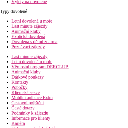
Výlety na dovolené
Typy dovolené
Letní dovolená u moře
Last minute zájezdy
Animační kluby
Exotická dovolená
Dovolená s dětmi zdarma
Poznávací zájezdy
Last minute zájezdy
Letní dovolená u moře
Věrnostní program DERCLUB
Animační kluby
Dárkové poukazy
Kontakty
Pobočky
Klientská sekce
Mobilní aplikace Exim
Cestovní pojištění
Časté dotazy
Podmínky k zájezdu
Informace pro klienty
Kariéra