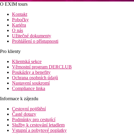
O EXIM tours
Kontakt
Pobočky
Kariéra
O nás
Užitečné dokumenty
Prohlášení o přístupnosti
Pro klienty
Klientská sekce
Věrnostní program DERCLUB
Poukázky a benefity
Ochrana osobních údajů
Nastavení soukromí
Compliance linka
Informace k zájezdu
Cestovní pojištění
Časté dotazy
Podmínky pro cestující
Služby k cestování letadlem
Vstupní a pobytové poplatky