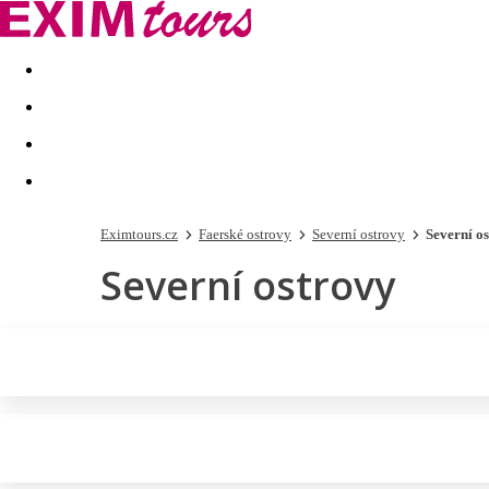
Akční nabídky
Last minute
First minute - Exotika a zim
Eximtours.cz
Faerské ostrovy
Severní ostrovy
Severní o
Severní ostrovy