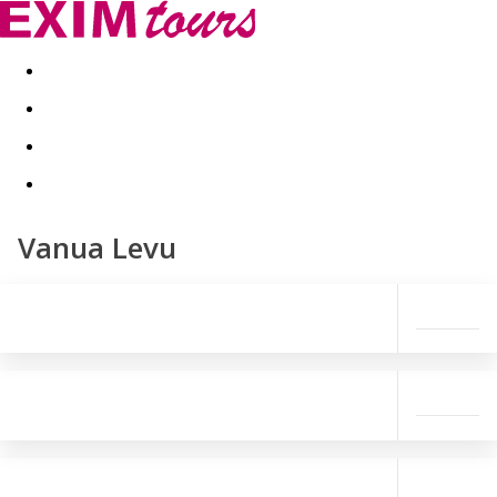
Akční nabídky
Last minute
First minute - Exotika a zim
Vanua Levu