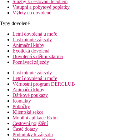
Služby k cestování letadlem
Vstupní a pobytové poplatky
Výlety na dovolené
Typy dovolené
Letní dovolená u moře
Last minute zájezdy
Animační kluby
Exotická dovolená
Dovolená s dětmi zdarma
Poznávací zájezdy
Last minute zájezdy
Letní dovolená u moře
Věrnostní program DERCLUB
Animační kluby
Dárkové poukazy
Kontakty
Pobočky
Klientská sekce
Mobilní aplikace Exim
Cestovní pojištění
Časté dotazy
Podmínky k zájezdu