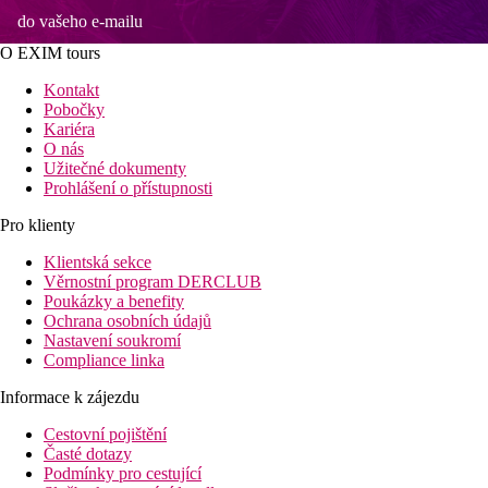
do vašeho e-mailu
O EXIM tours
Kontakt
Pobočky
Kariéra
O nás
Užitečné dokumenty
Prohlášení o přístupnosti
Pro klienty
Klientská sekce
Věrnostní program DERCLUB
Poukázky a benefity
Ochrana osobních údajů
Nastavení soukromí
Compliance linka
Informace k zájezdu
Cestovní pojištění
Časté dotazy
Podmínky pro cestující