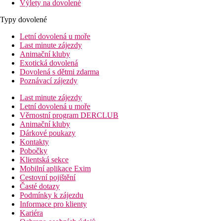
Výlety na dovolené
Typy dovolené
Letní dovolená u moře
Last minute zájezdy
Animační kluby
Exotická dovolená
Dovolená s dětmi zdarma
Poznávací zájezdy
Last minute zájezdy
Letní dovolená u moře
Věrnostní program DERCLUB
Animační kluby
Dárkové poukazy
Kontakty
Pobočky
Klientská sekce
Mobilní aplikace Exim
Cestovní pojištění
Časté dotazy
Podmínky k zájezdu
Informace pro klienty
Kariéra