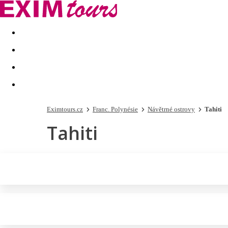
Akční nabídky
Last minute
First minute - Exotika a zim
Eximtours.cz
Franc. Polynésie
Návětrné ostrovy
Tahiti
Tahiti