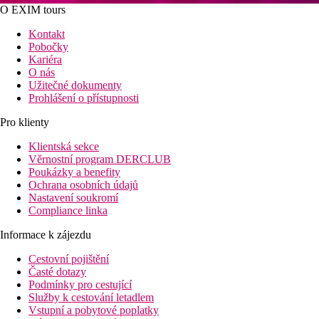
O EXIM tours
Kontakt
Pobočky
Kariéra
O nás
Užitečné dokumenty
Prohlášení o přístupnosti
Pro klienty
Klientská sekce
Věrnostní program DERCLUB
Poukázky a benefity
Ochrana osobních údajů
Nastavení soukromí
Compliance linka
Informace k zájezdu
Cestovní pojištění
Časté dotazy
Podmínky pro cestující
Služby k cestování letadlem
Vstupní a pobytové poplatky