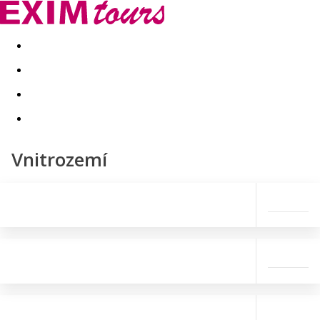
Akční nabídky
Last minute
First minute - Exotika a zim
Vnitrozemí