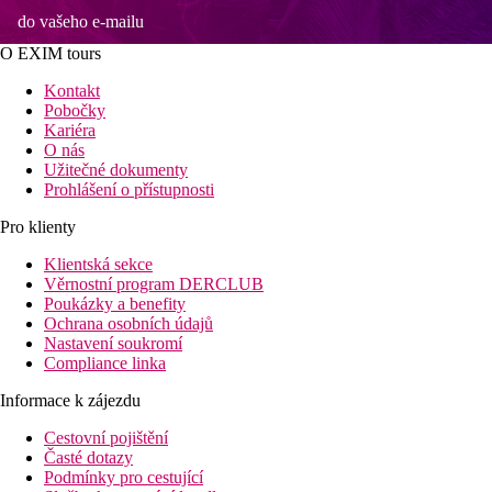
do vašeho e-mailu
O EXIM tours
Kontakt
Pobočky
Kariéra
O nás
Užitečné dokumenty
Prohlášení o přístupnosti
Pro klienty
Klientská sekce
Věrnostní program DERCLUB
Poukázky a benefity
Ochrana osobních údajů
Nastavení soukromí
Compliance linka
Informace k zájezdu
Cestovní pojištění
Časté dotazy
Podmínky pro cestující