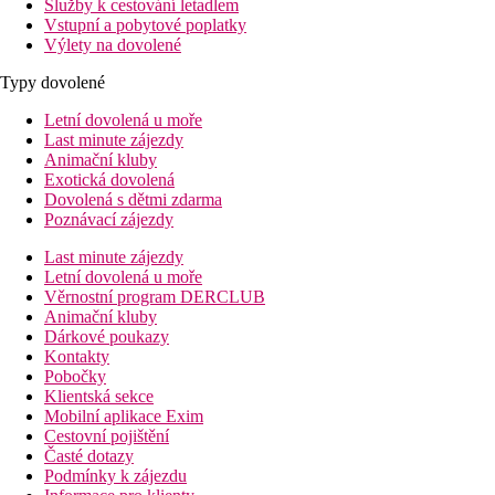
Služby k cestování letadlem
Vstupní a pobytové poplatky
Výlety na dovolené
Typy dovolené
Letní dovolená u moře
Last minute zájezdy
Animační kluby
Exotická dovolená
Dovolená s dětmi zdarma
Poznávací zájezdy
Last minute zájezdy
Letní dovolená u moře
Věrnostní program DERCLUB
Animační kluby
Dárkové poukazy
Kontakty
Pobočky
Klientská sekce
Mobilní aplikace Exim
Cestovní pojištění
Časté dotazy
Podmínky k zájezdu