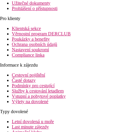
Užitečné dokumenty
Prohlášení o přístupnosti
Pro klienty
Klientská sekce
Věrnostní program DERCLUB
Poukázky a benefity
Ochrana osobních údajů
Nastavení soukromí
Compliance linka
Informace k zájezdu
Cestovní pojištění
Časté dotazy
Podmínky pro cestující
Služby k cestování letadlem
Vstupní a pobytové poplatky
Výlety na dovolené
Typy dovolené
Letní dovolená u moře
Last minute zájezdy