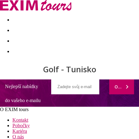
Akční nabídky
Last minute
First minute - Exotika a zim
Golf - Tunisko
Nejlepší nabídky
ODEBÍRAT
do vašeho e-mailu
O EXIM tours
Kontakt
Pobočky
Kariéra
O nás