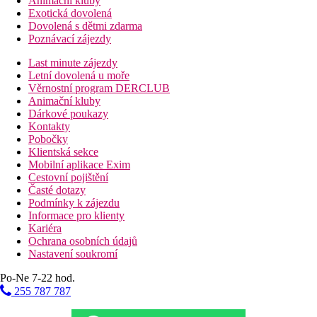
Animační kluby
Exotická dovolená
Dovolená s dětmi zdarma
Poznávací zájezdy
Last minute zájezdy
Letní dovolená u moře
Věrnostní program DERCLUB
Animační kluby
Dárkové poukazy
Kontakty
Pobočky
Klientská sekce
Mobilní aplikace Exim
Cestovní pojištění
Časté dotazy
Podmínky k zájezdu
Informace pro klienty
Kariéra
Ochrana osobních údajů
Nastavení soukromí
Po-Ne 7-22 hod.
255 787 787