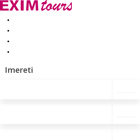
Akční nabídky
Last minute
First minute - Exotika a zim
Imereti