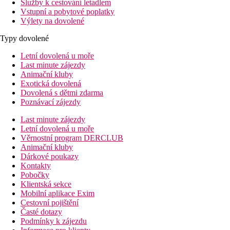
Služby k cestování letadlem
Vstupní a pobytové poplatky
Výlety na dovolené
Typy dovolené
Letní dovolená u moře
Last minute zájezdy
Animační kluby
Exotická dovolená
Dovolená s dětmi zdarma
Poznávací zájezdy
Last minute zájezdy
Letní dovolená u moře
Věrnostní program DERCLUB
Animační kluby
Dárkové poukazy
Kontakty
Pobočky
Klientská sekce
Mobilní aplikace Exim
Cestovní pojištění
Časté dotazy
Podmínky k zájezdu