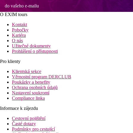
do vašeho e-mailu
O EXIM tours
Kontakt
Pobočky
Kariéra
O nás
Užitečné dokumenty
Prohlášení o přístupnosti
Pro klienty
Klientská sekce
Věrnostní program DERCLUB
Poukázky a benefity
Ochrana osobních údajů
Nastavení soukromí
Compliance linka
Informace k zájezdu
Cestovní pojištění
Časté dotazy
Podmínky pro cestující