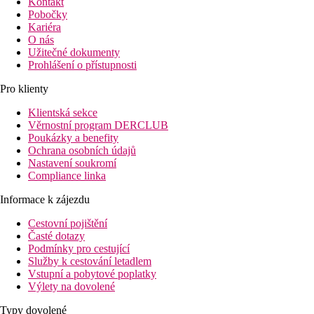
Kontakt
Pobočky
Kariéra
O nás
Užitečné dokumenty
Prohlášení o přístupnosti
Pro klienty
Klientská sekce
Věrnostní program DERCLUB
Poukázky a benefity
Ochrana osobních údajů
Nastavení soukromí
Compliance linka
Informace k zájezdu
Cestovní pojištění
Časté dotazy
Podmínky pro cestující
Služby k cestování letadlem
Vstupní a pobytové poplatky
Výlety na dovolené
Typy dovolené