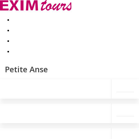
Akční nabídky
Last minute
First minute - Exotika a zim
Petite Anse