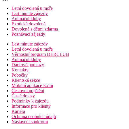
Letní dovolená u moře
Last minute zájezdy
Animační kluby
Exotická dovolená
Dovolená s dětmi zdarma
Poznávací zájezdy
Last minute zájezdy
Letní dovolená u moře
Věrnostní program DERCLUB
Animační kluby
Dárkové poukazy
Kontakty
Pobočky
Klientská sekce
Mobilní aplikace Exim
Cestovní pojištění
Časté dotazy
Podmínky k zájezdu
Informace pro klienty
Kariéra
Ochrana osobních údajů
Nastavení soukromí