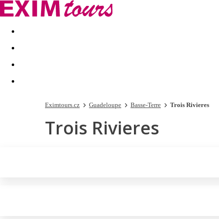
Akční nabídky
Last minute
First minute - Exotika a zim
Eximtours.cz
Guadeloupe
Basse-Terre
Trois Rivieres
Trois Rivieres