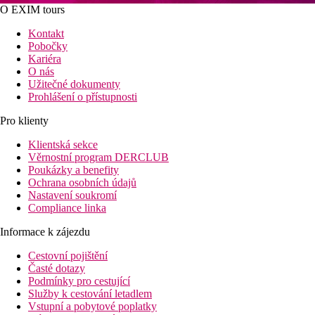
O EXIM tours
Kontakt
Pobočky
Kariéra
O nás
Užitečné dokumenty
Prohlášení o přístupnosti
Pro klienty
Klientská sekce
Věrnostní program DERCLUB
Poukázky a benefity
Ochrana osobních údajů
Nastavení soukromí
Compliance linka
Informace k zájezdu
Cestovní pojištění
Časté dotazy
Podmínky pro cestující
Služby k cestování letadlem
Vstupní a pobytové poplatky