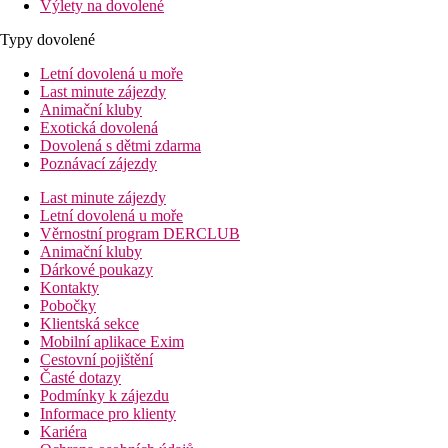
Výlety na dovolené
Typy dovolené
Letní dovolená u moře
Last minute zájezdy
Animační kluby
Exotická dovolená
Dovolená s dětmi zdarma
Poznávací zájezdy
Last minute zájezdy
Letní dovolená u moře
Věrnostní program DERCLUB
Animační kluby
Dárkové poukazy
Kontakty
Pobočky
Klientská sekce
Mobilní aplikace Exim
Cestovní pojištění
Časté dotazy
Podmínky k zájezdu
Informace pro klienty
Kariéra