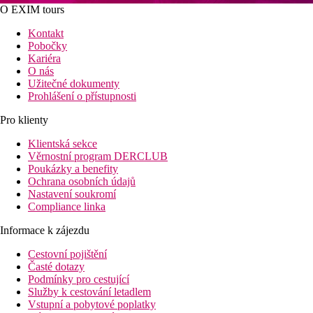
O EXIM tours
Kontakt
Pobočky
Kariéra
O nás
Užitečné dokumenty
Prohlášení o přístupnosti
Pro klienty
Klientská sekce
Věrnostní program DERCLUB
Poukázky a benefity
Ochrana osobních údajů
Nastavení soukromí
Compliance linka
Informace k zájezdu
Cestovní pojištění
Časté dotazy
Podmínky pro cestující
Služby k cestování letadlem
Vstupní a pobytové poplatky