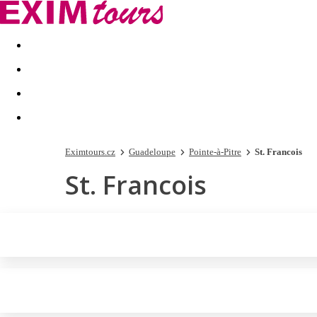
Akční nabídky
Last minute
First minute - Exotika a zim
Eximtours.cz
Guadeloupe
Pointe-à-Pitre
St. Francois
St. Francois