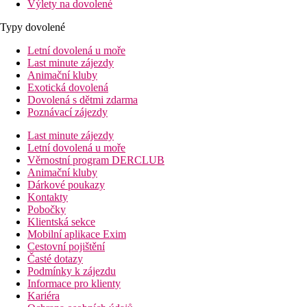
Výlety na dovolené
Typy dovolené
Letní dovolená u moře
Last minute zájezdy
Animační kluby
Exotická dovolená
Dovolená s dětmi zdarma
Poznávací zájezdy
Last minute zájezdy
Letní dovolená u moře
Věrnostní program DERCLUB
Animační kluby
Dárkové poukazy
Kontakty
Pobočky
Klientská sekce
Mobilní aplikace Exim
Cestovní pojištění
Časté dotazy
Podmínky k zájezdu
Informace pro klienty
Kariéra