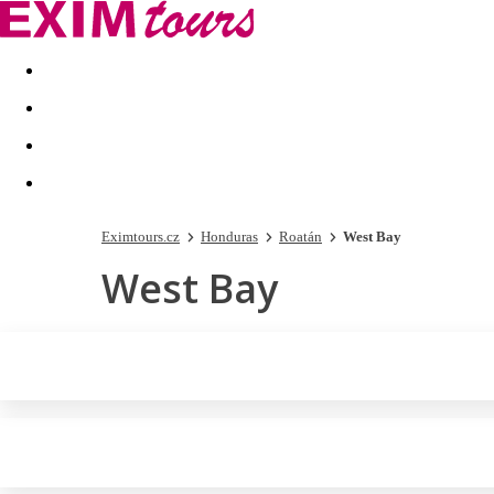
Akční nabídky
Last minute
First minute - Exotika a zim
Eximtours.cz
Honduras
Roatán
West Bay
West Bay