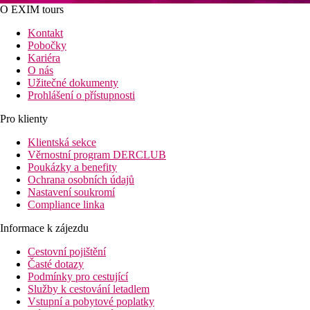
O EXIM tours
Kontakt
Pobočky
Kariéra
O nás
Užitečné dokumenty
Prohlášení o přístupnosti
Pro klienty
Klientská sekce
Věrnostní program DERCLUB
Poukázky a benefity
Ochrana osobních údajů
Nastavení soukromí
Compliance linka
Informace k zájezdu
Cestovní pojištění
Časté dotazy
Podmínky pro cestující
Služby k cestování letadlem
Vstupní a pobytové poplatky