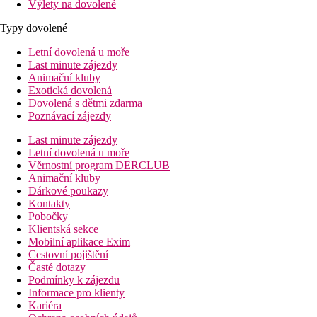
Výlety na dovolené
Typy dovolené
Letní dovolená u moře
Last minute zájezdy
Animační kluby
Exotická dovolená
Dovolená s dětmi zdarma
Poznávací zájezdy
Last minute zájezdy
Letní dovolená u moře
Věrnostní program DERCLUB
Animační kluby
Dárkové poukazy
Kontakty
Pobočky
Klientská sekce
Mobilní aplikace Exim
Cestovní pojištění
Časté dotazy
Podmínky k zájezdu
Informace pro klienty
Kariéra