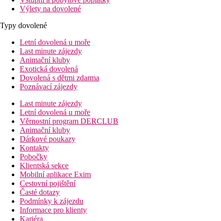
Výlety na dovolené
Typy dovolené
Letní dovolená u moře
Last minute zájezdy
Animační kluby
Exotická dovolená
Dovolená s dětmi zdarma
Poznávací zájezdy
Last minute zájezdy
Letní dovolená u moře
Věrnostní program DERCLUB
Animační kluby
Dárkové poukazy
Kontakty
Pobočky
Klientská sekce
Mobilní aplikace Exim
Cestovní pojištění
Časté dotazy
Podmínky k zájezdu
Informace pro klienty
Kariéra