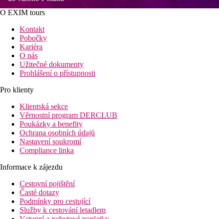
O EXIM tours
Kontakt
Pobočky
Kariéra
O nás
Užitečné dokumenty
Prohlášení o přístupnosti
Pro klienty
Klientská sekce
Věrnostní program DERCLUB
Poukázky a benefity
Ochrana osobních údajů
Nastavení soukromí
Compliance linka
Informace k zájezdu
Cestovní pojištění
Časté dotazy
Podmínky pro cestující
Služby k cestování letadlem
Vstupní a pobytové poplatky