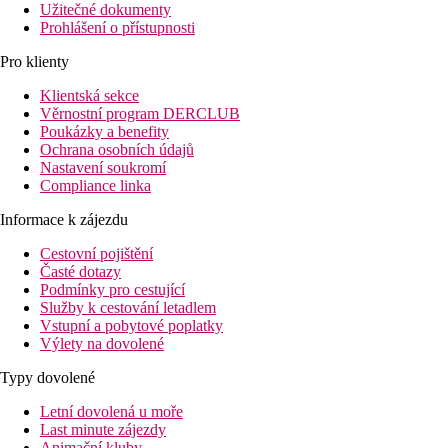
Užitečné dokumenty
Prohlášení o přístupnosti
Pro klienty
Klientská sekce
Věrnostní program DERCLUB
Poukázky a benefity
Ochrana osobních údajů
Nastavení soukromí
Compliance linka
Informace k zájezdu
Cestovní pojištění
Časté dotazy
Podmínky pro cestující
Služby k cestování letadlem
Vstupní a pobytové poplatky
Výlety na dovolené
Typy dovolené
Letní dovolená u moře
Last minute zájezdy
Animační kluby