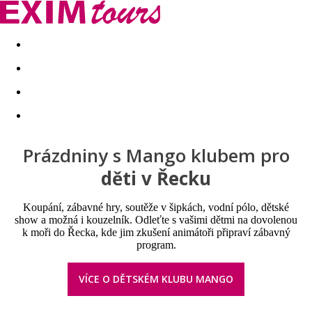
Akční nabídky
Last minute
First minute - Exotika a zim
Prázdniny s Mango klubem pro
děti v Řecku
Koupání, zábavné hry, soutěže v šipkách, vodní pólo, dětské
show a možná i kouzelník. Odleťte s vašimi dětmi na dovolenou
k moři do Řecka, kde jim zkušení animátoři připraví zábavný
program.
VÍCE O DĚTSKÉM KLUBU MANGO