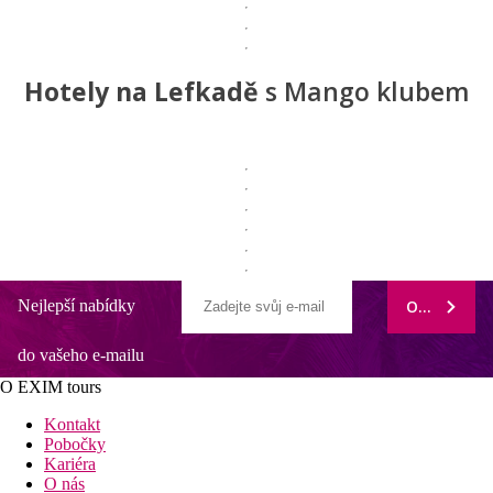
Hotely na Lefkadě
s Mango
klubem
Nejlepší nabídky
ODEBÍRAT
do vašeho e-mailu
O EXIM tours
Kontakt
Pobočky
Kariéra
O nás