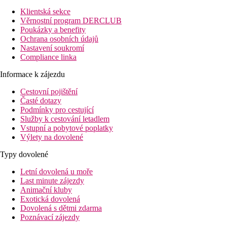
Klientská sekce
Věrnostní program DERCLUB
Poukázky a benefity
Ochrana osobních údajů
Nastavení soukromí
Compliance linka
Informace k zájezdu
Cestovní pojištění
Časté dotazy
Podmínky pro cestující
Služby k cestování letadlem
Vstupní a pobytové poplatky
Výlety na dovolené
Typy dovolené
Letní dovolená u moře
Last minute zájezdy
Animační kluby
Exotická dovolená
Dovolená s dětmi zdarma
Poznávací zájezdy