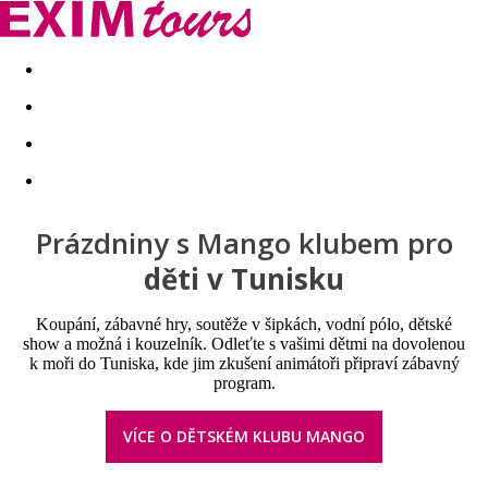
Akční nabídky
Last minute
First minute - Exotika a zim
Prázdniny s Mango klubem pro
děti v Tunisku
Koupání, zábavné hry, soutěže v šipkách, vodní pólo, dětské
show a možná i kouzelník. Odleťte s vašimi dětmi na dovolenou
k moři do Tuniska, kde jim zkušení animátoři připraví zábavný
program.
VÍCE O DĚTSKÉM KLUBU MANGO