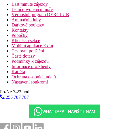
Last minute zájezdy
Letní dovolená u moře
Věrnostní program DERCLUB
Animační kluby
Dárkové poukazy
Kontakty
Pobočky
Klientská sekce
Mobilní aplikace Exim
Cestovní pojištění
Časté dotazy
Podmínky k zájezdu
Informace pro klienty
Kariéra
Ochrana osobních údajů
Nastavení soukromí
Po-Ne 7-22 hod.
255 787 787
WHATSAPP - NAPIŠTE NÁM