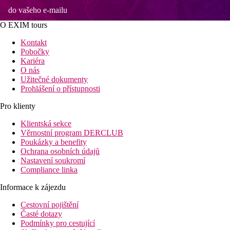
do vašeho e-mailu
O EXIM tours
Kontakt
Pobočky
Kariéra
O nás
Užitečné dokumenty
Prohlášení o přístupnosti
Pro klienty
Klientská sekce
Věrnostní program DERCLUB
Poukázky a benefity
Ochrana osobních údajů
Nastavení soukromí
Compliance linka
Informace k zájezdu
Cestovní pojištění
Časté dotazy
Podmínky pro cestující