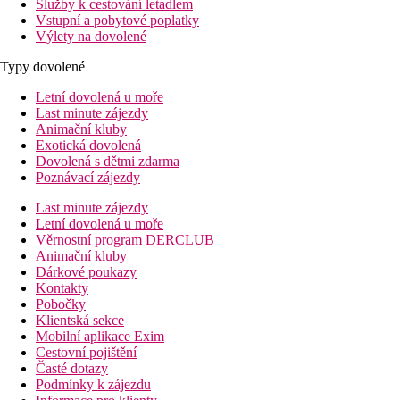
Služby k cestování letadlem
Vstupní a pobytové poplatky
Výlety na dovolené
Typy dovolené
Letní dovolená u moře
Last minute zájezdy
Animační kluby
Exotická dovolená
Dovolená s dětmi zdarma
Poznávací zájezdy
Last minute zájezdy
Letní dovolená u moře
Věrnostní program DERCLUB
Animační kluby
Dárkové poukazy
Kontakty
Pobočky
Klientská sekce
Mobilní aplikace Exim
Cestovní pojištění
Časté dotazy
Podmínky k zájezdu