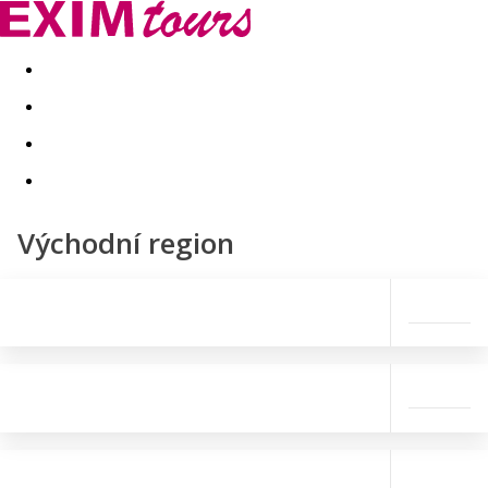
Akční nabídky
Last minute
First minute - Exotika a zim
Východní region