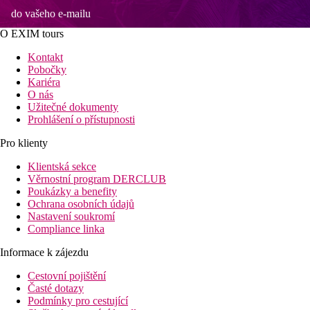
do vašeho e-mailu
O EXIM tours
Kontakt
Pobočky
Kariéra
O nás
Užitečné dokumenty
Prohlášení o přístupnosti
Pro klienty
Klientská sekce
Věrnostní program DERCLUB
Poukázky a benefity
Ochrana osobních údajů
Nastavení soukromí
Compliance linka
Informace k zájezdu
Cestovní pojištění
Časté dotazy
Podmínky pro cestující