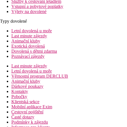
Služby k cestování letadlem
Vstupní a pobytové poplatky
Výlety na dovolené
Typy dovolené
Letní dovolená u moře
Last minute zájezdy
Animační kluby
Exotická dovolená
Dovolená s dětmi zdarma
Poznávací zájezdy
Last minute zájezdy
Letní dovolená u moře
Věrnostní program DERCLUB
Animační kluby
Dárkové poukazy
Kontakty
Pobočky
Klientská sekce
Mobilní aplikace Exim
Cestovní pojištění
Časté dotazy
Podmínky k zájezdu