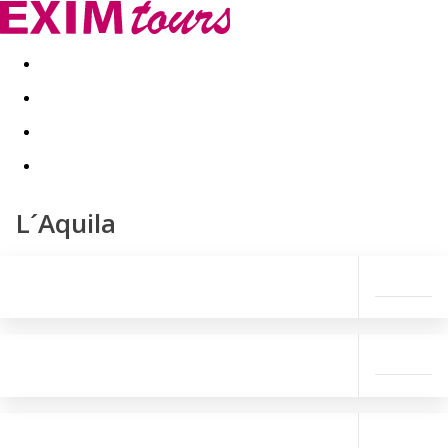
Akční nabídky
Last minute
First minute - Exotika a zim
L´Aquila