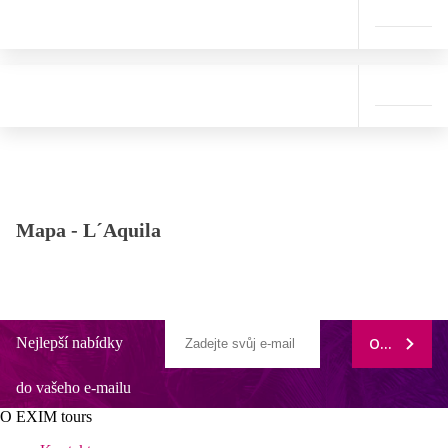
Mapa -
L´Aquila
Nejlepší nabídky
ODEBÍRAT
do vašeho e-mailu
O EXIM tours