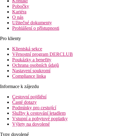
Kontakt
Pobočky
Kariéra
O nás
Užitečné dokumenty
Prohlášení o přístupnosti
Pro klienty
Klientská sekce
Věrnostní program DERCLUB
Poukázky a benefity
Ochrana osobních údajů
Nastavení soukromí
Compliance linka
Informace k zájezdu
Cestovní pojištění
Časté dotazy
Podmínky pro cestující
Služby k cestování letadlem
Vstupní a pobytové poplatky
Výlety na dovolené
Typy dovolené