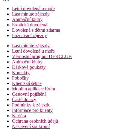
Letní dovolená u moře
Last minute zájezdy
Animační kluby
Exotická dovolená
Dovolená s dětmi zdarma
Poznávací zájezdy
Last minute zájezdy
Letní dovolená u moře
Věrnostní program DERCLUB
Animační kluby
Dárkové poukazy
Kontakty
Pobočky
Klientská sekce
Mobilní aplikace Exim
Cestovní pojištění
Časté dotazy
Podmínky k zájezdu
Informace pro klienty
Kariéra
Ochrana osobních údajů
Nastavení soukromí