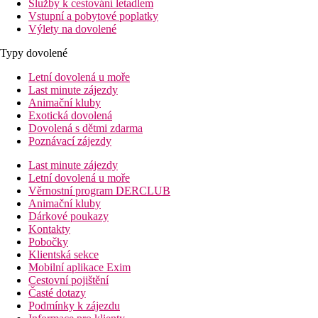
Služby k cestování letadlem
Vstupní a pobytové poplatky
Výlety na dovolené
Typy dovolené
Letní dovolená u moře
Last minute zájezdy
Animační kluby
Exotická dovolená
Dovolená s dětmi zdarma
Poznávací zájezdy
Last minute zájezdy
Letní dovolená u moře
Věrnostní program DERCLUB
Animační kluby
Dárkové poukazy
Kontakty
Pobočky
Klientská sekce
Mobilní aplikace Exim
Cestovní pojištění
Časté dotazy
Podmínky k zájezdu