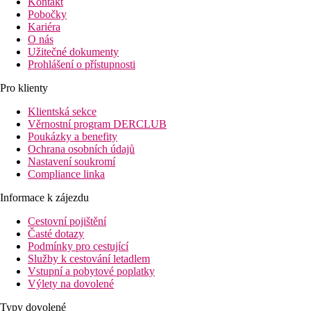
Kontakt
Pobočky
Kariéra
O nás
Užitečné dokumenty
Prohlášení o přístupnosti
Pro klienty
Klientská sekce
Věrnostní program DERCLUB
Poukázky a benefity
Ochrana osobních údajů
Nastavení soukromí
Compliance linka
Informace k zájezdu
Cestovní pojištění
Časté dotazy
Podmínky pro cestující
Služby k cestování letadlem
Vstupní a pobytové poplatky
Výlety na dovolené
Typy dovolené