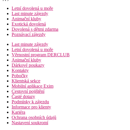
Letní dovolená u moře
Last minute zájezdy
Animační kluby
Exotická dovolená
Dovolená s dětmi zdarma
Poznávací zájezdy
Last minute zájezdy
Letní dovolená u moře
Věrnostní program DERCLUB
Animační kluby
Dárkové poukazy
Kontakty
Pobočky
Klientská sekce
Mobilní aplikace Exim
Cestovní pojištění
Časté dotazy
Podmínky k zájezdu
Informace pro klienty
Kariéra
Ochrana osobních údajů
Nastavení soukromí