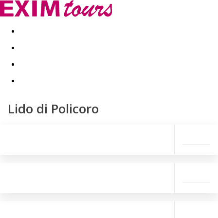
Akční nabídky
Last minute
First minute - Exotika a zim
Lido di Policoro